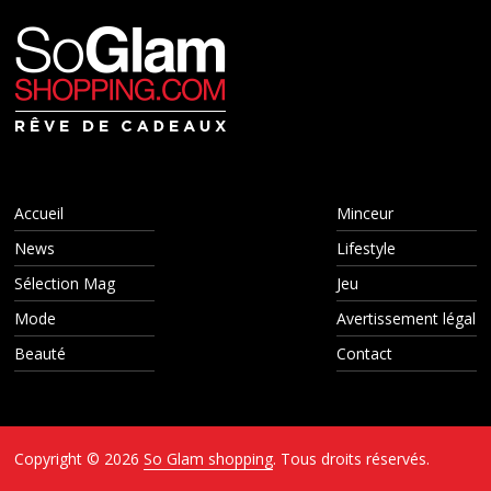
Accueil
Minceur
News
Lifestyle
Sélection Mag
Jeu
Mode
Avertissement légal
Beauté
Contact
Copyright © 2026
So Glam shopping
. Tous droits réservés.