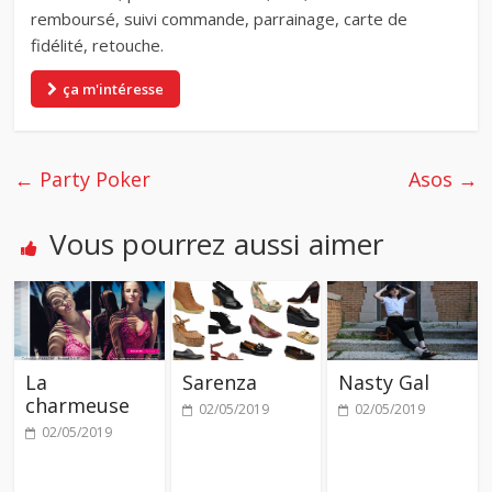
remboursé, suivi commande, parrainage, carte de
fidélité, retouche.
ça m'intéresse
←
Party Poker
Asos
→
Vous pourrez aussi aimer
La
Sarenza
Nasty Gal
charmeuse
02/05/2019
02/05/2019
02/05/2019