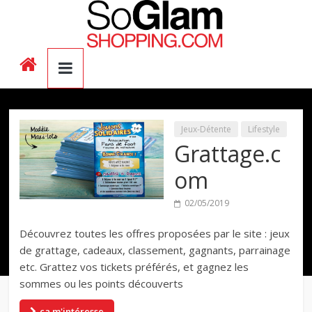
Jeux-Détente
Lifestyle
Grattage.c
om
02/05/2019
Découvrez toutes les offres proposées par le site : jeux
de grattage, cadeaux, classement, gagnants, parrainage
etc. Grattez vos tickets préférés, et gagnez les
sommes ou les points découverts
ça m'intéresse